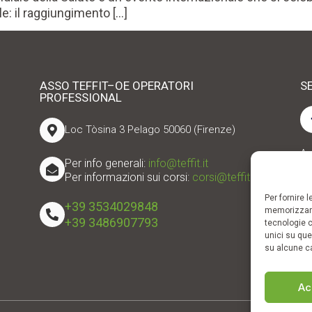
e: il raggiungimento […]
ASSO TEFFIT–OE OPERATORI
SE
PROFESSIONAL
Loc Tòsina 3 Pelago 50060 (Firenze)
As
Per info generali:
info@teffit.it
Te
Per informazioni sui corsi:
corsi@teffit.it
Ed
Per fornire 
+39 3534029848
memorizzare
+39 3486907793
tecnologie c
unici su que
su alcune ca
Ac