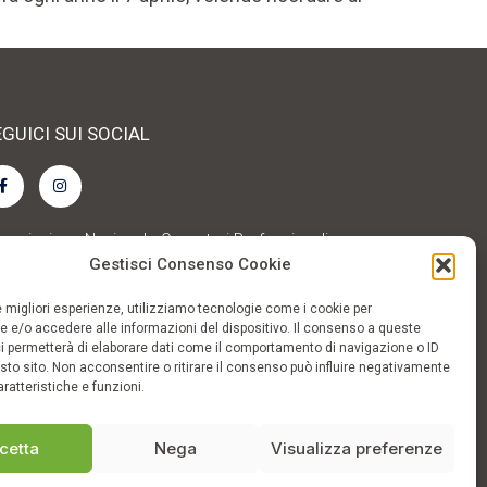
GUICI SUI SOCIAL
sociazione Nazionale Operatori Professionali
rapie Forestali in Foreste Italiane e in Outdoor
Gestisci Consenso Cookie
ucation Associazione di Promozione Sociale
le migliori esperienze, utilizziamo tecnologie come i cookie per
 e/o accedere alle informazioni del dispositivo. Il consenso a queste
i permetterà di elaborare dati come il comportamento di navigazione o ID
sto sito. Non acconsentire o ritirare il consenso può influire negativamente
ratteristiche e funzioni.
cetta
Nega
Visualizza preferenze