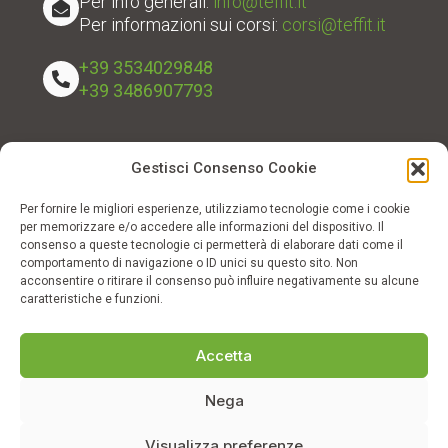
Per info generali:
info@teffit.it
Per informazioni sui corsi:
corsi@teffit.it
+39 3534029848
+39 3486907793
SEGUICI SUI SOCIAL
Gestisci Consenso Cookie
Per fornire le migliori esperienze, utilizziamo tecnologie come i cookie
per memorizzare e/o accedere alle informazioni del dispositivo. Il
Associazione Nazionale Operatori Professionali
consenso a queste tecnologie ci permetterà di elaborare dati come il
Terapie Forestali in Foreste Italiane e in Outdoor
comportamento di navigazione o ID unici su questo sito. Non
Education Associazione di Promozione Sociale
acconsentire o ritirare il consenso può influire negativamente su alcune
caratteristiche e funzioni.
Accetta
©2026 Asso TeFFIt–OE
Nega
operatori professionali
Visualizza preferenze