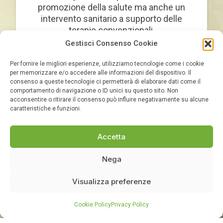
promozione della salute ma anche un
intervento sanitario a supporto delle
terapie convenzionali.
Gestisci Consenso Cookie
SCOPRI LE TERAPIE
Per fornire le migliori esperienze, utilizziamo tecnologie come i cookie
per memorizzare e/o accedere alle informazioni del dispositivo. Il
consenso a queste tecnologie ci permetterà di elaborare dati come il
comportamento di navigazione o ID unici su questo sito. Non
acconsentire o ritirare il consenso può influire negativamente su alcune
caratteristiche e funzioni.
Accetta
Nega
CORSI DI IMMERSIONE IN
Visualizza preferenze
FORESTA
Corsi di Autoimmersione in Foresta, di
Cookie Policy
Privacy Policy
Conduttore in Immersione in Foresta, di