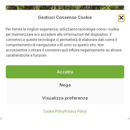
ARTICOLI SCIENTIFICI
Gestisci Consenso Cookie
Per fornire le migliori esperienze, utilizziamo tecnologie come i cookie
per memorizzare e/o accedere alle informazioni del dispositivo. Il
consenso a queste tecnologie ci permetterà di elaborare dati come il
comportamento di navigazione o ID unici su questo sito. Non
acconsentire o ritirare il consenso può influire negativamente su alcune
caratteristiche e funzioni.
Accetta
Prescrizioni verdi – Articolo Scientifico su Il
Nega
Cesalpino
Visualizza preferenze
E’ stato pubblicato un importante articolo sul Cesalpino,
rivista medico-scientifica promossa ed edita dall’Ordine
dei Medici Chirurghi e degli Odontoiatri della Provincia
Cookie Policy
Privacy Policy
di Arezzo, relativamente